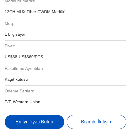
Model Numarası:
12CH MUX Fiber CWDM Modülü
Moq:
1 bilgisayar
Fiyat:
US$68-US$360/PCS
Paketleme Ayrıntıları:
Kağıt kutusu
Ödeme Şartları:
T/T, Western Union
En İyi Fiyatı Bulun
Bizimle İletişim