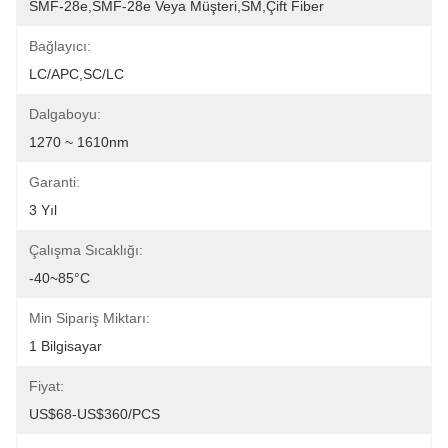
SMF-28e,SMF-28e Veya Müşteri,SM,Çift Fiber
Bağlayıcı:
LC/APC,SC/LC
Dalgaboyu:
1270 ~ 1610nm
Garanti:
3 Yıl
Çalışma Sıcaklığı:
-40~85°C
Min Sipariş Miktarı:
1 Bilgisayar
Fiyat:
US$68-US$360/PCS