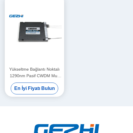
Yükseltme Bağlantı Noktalı
1290nm Pasif CWDM Mux
Demux Modülü
En İyi Fiyatı Bulun