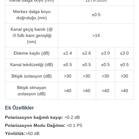
Kanal dalga boyu (nm)
1270-1610
Merkez dalga boyu
±0.5
doğruluğu (nm)
Kanal geçiş bandı (@
-0.5db bant genişliği
>14
(nm)
Ekleme kaybı (dB)
≤1.4
≤2.6
≤3.0
≤3.0
Kanal tekdüzeliği (dB)
≤0.5
≤0.5
≤0.5
≤0.5
Bitişik izolasyon (dB)
>30
>30
>30
>30
Bitişik olmayan
>40
>40
>40
>40
izolasyon (dB)
Ek Özellikler
Polarizasyon bağımlı kayıp:
<0.2 dB
Polarizasyon Modu Dağılımı:
<0.1 PS
Yönlülük:
>50 dB