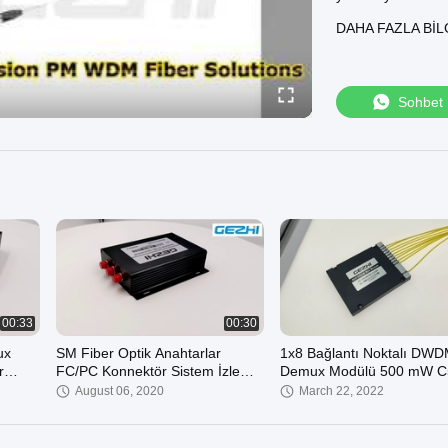
kombinasyonlarınd
DAHA FAZLA BIL
endüstriyel ortam
için özel fiber uz
bütünlüğünüzü bugü
sales@gezhi.net il
Sohbet
00:33
00:30
ux
SM Fiber Optik Anahtarlar
1x8 Bağlantı Noktalı DW
r
FC/PC Konnektör Sistem İzleme
Demux Modülü 500 mW C
İçin
C60 Tek Fiber
August 06, 2020
March 22, 2022