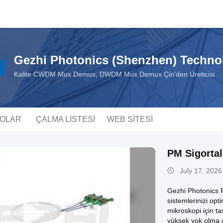
Gezhi Photonics (Shenzhen) Technol
Kalite CWDM Mux Demux, DWDM Mux Demux Çin'den Üreticisi
EOLAR
ÇALMA LISTESI
WEB SITESI
PM Sigortal
July 17, 2026
Gezhi Photonics 
sistemlerinizi opt
mikroskopi için 
yüksek yok olma o