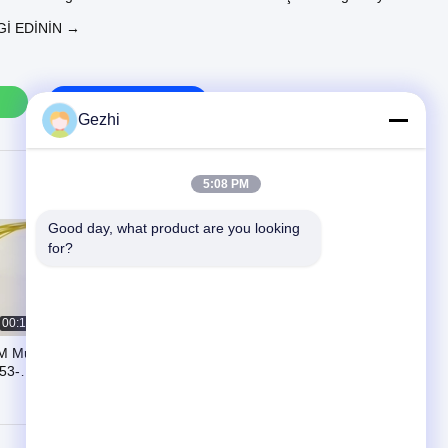
a mevcut olan bu cihazlar, her türlü laboratuvar veya
GI EDININ →
da istikrarlı, çift yönlü performans sağlar. Sorunsuz entegrasyon
unlukları ve konektör seçenekleri mevcuttur. Optik sinyal
n geliştirin. Özel fiyat teklifi veya teknik destek için
e iletişime geçin.
Bizimle Iletişim Kur
Gezhi
5:08 PM
Good day, what product are you looking 
for?
00:10
00:18
DM Mux
4x4 Bypass Fiber Optik
53-
Anahtarlar 9~36V FC/UPC
Konnektör
August 06, 2020