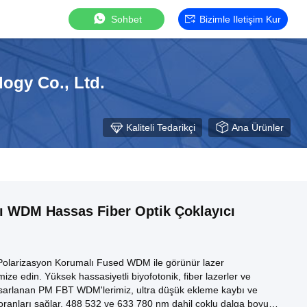
Sohbet
Bizimle Iletişim Kur
ogy Co., Ltd.
Kaliteli Tedarikçi
Ana Ürünler
ı WDM Hassas Fiber Optik Çoklayıcı
Polarizasyon Korumalı Fused WDM ile görünür lazer
imize edin. Yüksek hassasiyetli biyofotonik, fiber lazerler ve
tasarlanan PM FBT WDM'lerimiz, ultra düşük ekleme kaybı ve
ranları sağlar. 488 532 ve 633 780 nm dahil çoklu dalga boyu