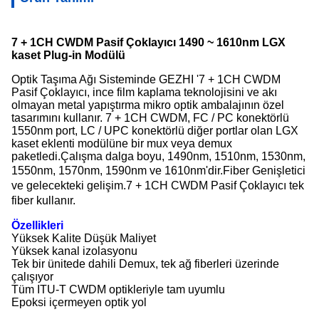
7 + 1CH CWDM Pasif Çoklayıcı 1490 ~ 1610nm LGX
kaset Plug-in Modülü
Optik Taşıma Ağı Sisteminde GEZHI '7 + 1CH CWDM
Pasif Çoklayıcı, ince film kaplama teknolojisini ve akı
olmayan metal yapıştırma mikro optik ambalajının özel
tasarımını kullanır.
7 + 1CH CWDM, FC / PC konektörlü
1550nm port, LC / UPC konektörlü diğer portlar olan LGX
kaset eklenti modülüne bir mux veya demux
paketledi.Çalışma dalga boyu, 1490nm, 1510nm, 1530nm,
1550nm, 1570nm, 1590nm ve 1610nm'dir.
Fiber Genişletici
ve gelecekteki gelişim.
7 + 1CH CWDM Pasif Çoklayıcı tek
fiber kullanır.
Özellikleri
Yüksek Kalite Düşük Maliyet
Yüksek kanal izolasyonu
Tek bir ünitede dahili Demux, tek ağ fiberleri üzerinde
çalışıyor
Tüm ITU-T CWDM optikleriyle tam uyumlu
Epoksi içermeyen optik yol