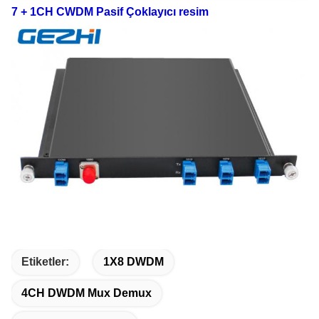
7 + 1CH CWDM Pasif Çoklayıcı resim
Etiketler:
1X8 DWDM
4CH DWDM Mux Demux