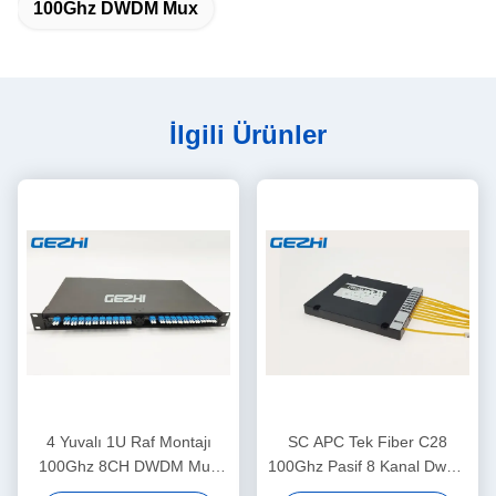
100Ghz DWDM Mux
İlgili Ürünler
4 Yuvalı 1U Raf Montajı
SC APC Tek Fiber C28
100Ghz 8CH DWDM Mux
100Ghz Pasif 8 Kanal Dwdm
Demux Modülü
Mux