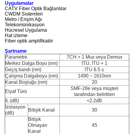
Uygulamalar
CATV Fiber Optik Bağlantılar
CWDM Sistemleri
Metro / Erişim Ağı
Telekomünikasyon
Hücresel Uygulama
Hat izleme
Fiber optik amplifikatör
Şartname
Parametre
7CH + 1 Mux veya Demux
Merkez Dalga Boyu (nm)
İTÜ, İTÜ + 1
Geçiş bandı (nm)
ITU 6.5 ±
Çalışma Dalgaboyu (nm)
1490 ~ 1610nm
Kanal Boşluğu (nm)
20
SMF-28e veya müşteri
Elyaf Türü
tarafından belirtilen
IL (dB)
<2.2dB
İzolasyon
Bitişik Kanal
30
(dB)
Bitişik
Olmayan
45
Kanal