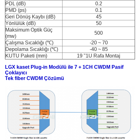
PDL (dB)
0.2
PMD (ps)
0.1
Geri Dönüş Kaybı (dB)
45
Yönlülük (dB)
50
Maksimum Optik Güç
500
(mw)
Çalışma Sıcaklığı (℃)
-20 ~ 70
Depolama Sıcaklığı (℃)
-40 ~ 85
KUTU Paketi (mm)
19 "1U Rafa Montaj
LGX kaset Plug-in Modülü ile 7 + 1CH CWDM Pasif
Çoklayıcı
Tek fiber CWDM Çözümü