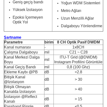
Geniş geçiş bandı
Yoğun WDM Sistemleri
Yüksek İzolasyon
Metro Ağları
Epoksi İçermeyen
Uzun Menzilli Ağlar
Optik Yol
Dalgaboyu Yönlendirme
Şartname
Parametre
birim
8 CH Optik Pasif DWDM
Kanal numarası
-
1x8CH
Çalışma Dalgaboyu
mil
C21 ~ C28
Kanal Merkezi Dalga
ITU-T Grid (@DWDM)
mil
Boyu
Instagram Profilini Görüntüle
Kanal Geçiş Bandı
mil
0,8 (100 Ghz)
Ekleme Kaybı @PB
dB
<2.8
Bitişik Kanal
dB
> 30
@Izolasyon
Bitişik Olmayan
dB
> 40
Kanalda İzolasyon
İzolasyon @Reflect
dB
> 15
Kanalı
Passband Ripple
dB
<0,5