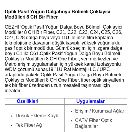
Optik Pasif Yoğun Dalgaboyu Bölmeli Çoklayıcı
Modülleri 8 CH Bir Fiber
GEZHI 'Optik Pasif Yoğun Dalga Boyu Bölmeli Çoklayıcı
Modüller 8 CH Bir Fiber, C21, C22, C23, C24, C25, C26,
C27, C28 dalga boyu veya ITU ile ince film kaplama
teknolojisine dayanan düşük kayıplı, yüksek yoğunluklu
pasif optik bir modüldür. Gümrük seçimi için ızgara dalga
boyu C1 ila C61.Optik Pasif Yoğun Dalga Boyu Bölmeli
Çoklayıcı Modülleri 8 CH One Fiber, veri merkezleri ve
Metro erişim uygulamaları için yüksek kanal izolasyonlu
WDM çözümü sunar.19 "1U Raf Montajlı LC / UPC
adaptörlü paketi. Optik Pasif Yoğun Dalga Boyu Bölmeli
Çoklayıcı Modülleri 8 CH One Fiber, fiber optik sinyallerin
tek bir fiber üzerinden uzun mesafeli taşınması için
idealdir.
Özellikleri
Uygulamalar
Erişim / Kurumsal Ağlar
Düşük Ekleme Kaybı
CATV Fiber Optik
Tek Fiber Ağ
Bağlantılar