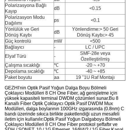
Polarizasyona Bağlı
dB
<0.15
Kayıp
Polarizasyon Modu
ps
<0.1
Dağılımı
Yönlülük ve Geri
Yönlendirme:> 50 Geri
dB
Dönüş Kaybı
Dönüş Kaybı:> 45
Güç kontrolü
mW
<500
Bağlayıcı
-
LC / UPC
SMF-28e veya
Elyaf Türü
-
Özelleştirilmiş
Çalışma sıcaklığı
℃
-20 ~ +70
Depolama sıcaklığı
℃
-40 ~ +85
Paket boyutu
aa
19 "1U Raf Montajı
GEZHI'nin Optik Pasif Yoğun Dalga Boyu Bölmeli
Çoklayıcı Modülleri 8 CH One Fiber, ağ genişletme için
yüksek kapasiteli terminal DWDM çözümleri sunar.Bu 8
Kanallı Fiber Optik Çoklayıcı Optik Pasif DWDM Mux
Modülleri, dalga boylarının 100GHz ızgarasında (0.8nm) C
bandı üzerinde sıkıca birlikte paketlendiği uzun mesafeli
iletim için kullanılır.Optik Pasif Yoğun Dalgaboyu Bölmeli
Çoklayıcı Modülleri 8 CH One Fiber protokol şeffaftır ve
SDH / SONET, 10 / 1G Ethernet, 16/8/4/2 / 1G Fiber Kanal,