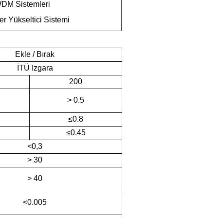
DM Sistemleri
er Yükseltici Sistemi
Ekle / Bırak
İTÜ Izgara
200
> 0.5
≤0.8
≤0.45
<0,3
> 30
> 40
<0.005