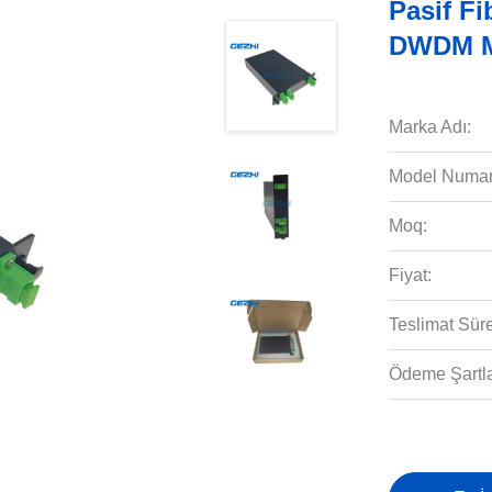
Pasif Fi
DWDM 
Marka Adı:
Model Numar
Moq:
Fiyat:
Teslimat Süre
Ödeme Şartla