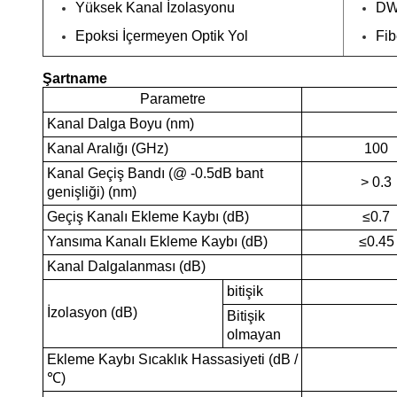
Yüksek Kanal İzolasyonu
DW
Epoksi İçermeyen Optik Yol
Fib
Şartname
Parametre
Kanal Dalga Boyu (nm)
Kanal Aralığı (GHz)
100
Kanal Geçiş Bandı (@ -0.5dB bant
> 0.3
genişliği) (nm)
Geçiş Kanalı Ekleme Kaybı (dB)
≤0.7
Yansıma Kanalı Ekleme Kaybı (dB)
≤0.45
Kanal Dalgalanması (dB)
bitişik
İzolasyon (dB)
Bitişik
olmayan
Ekleme Kaybı Sıcaklık Hassasiyeti (dB /
℃)