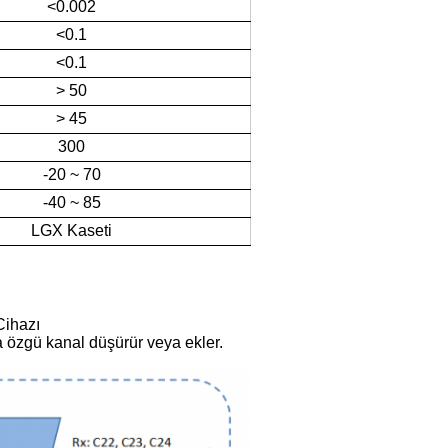
<0.002
<0.1
<0.1
> 50
> 45
300
-20 ~ 70
-40 ~ 85
LGX Kaseti
Cihazı
 özgü kanal düşürür veya ekler.