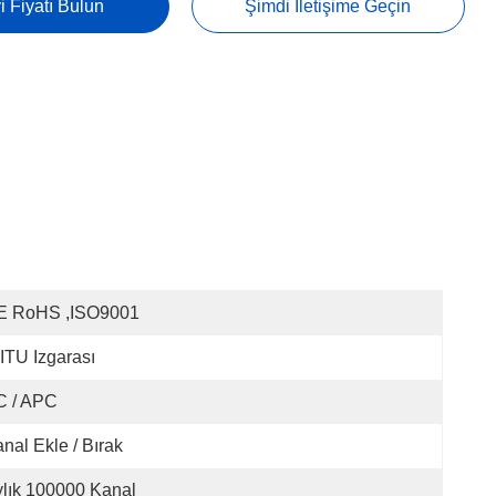
i Fiyatı Bulun
Şimdi Iletişime Geçin
E RoHS ,ISO9001
TU Izgarası
C / APC
nal Ekle / Bırak
lık 100000 Kanal