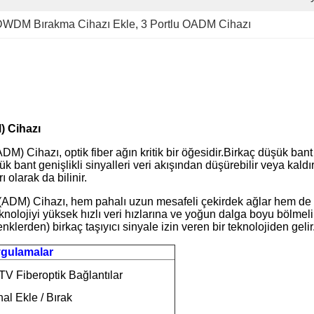
WDM Bırakma Cihazı Ekle
, 
3 Portlu OADM Cihazı
) Cihazı
Cihazı, optik fiber ağın kritik bir öğesidir.Birkaç düşük bant ge
şük bant genişlikli sinyalleri veri akışından düşürebilir veya kald
 olarak da bilinir.
DM) Cihazı, hem pahalı uzun mesafeli çekirdek ağlar hem de met
teknolojiyi yüksek hızlı veri hızlarına ve yoğun dalga boyu böl
lerden) birkaç taşıyıcı sinyale izin veren bir teknolojiden gelir. 
gulamalar
V Fiberoptik Bağlantılar
al Ekle / Bırak