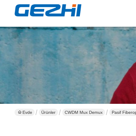
Evde
Ürünler
CWDM Mux Demux
Pasif Fiber