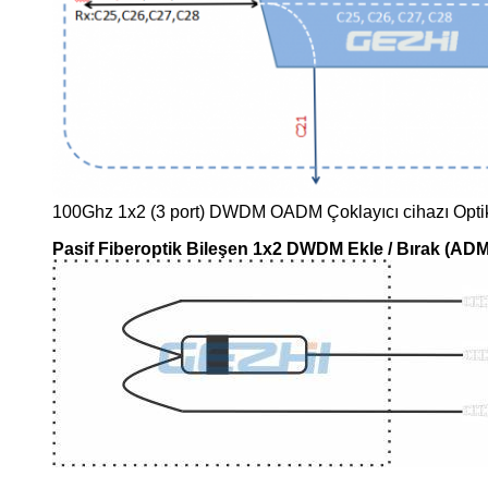
100Ghz 1x2 (3 port) DWDM OADM Çoklayıcı cihazı Optik Te
Pasif Fiberoptik Bileşen 1x2 DWDM Ekle / Bırak (ADM)