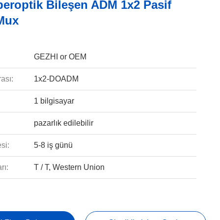
beroptik Bileşen ADM 1x2 Pasif
Mux
GEZHI or OEM
ası:
1x2-DOADM
1 bilgisayar
pazarlık edilebilir
si:
5-8 iş günü
rı:
T / T, Western Union