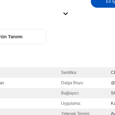
En İy
rün Tanımı
Sertifika:
C
azı
Dalga Boyu:
@I
Bağlayıcı:
S
Uygulama:
Ka
Yetenek Temini:
Ay