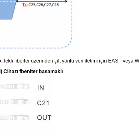
kli fiberler üzerinden çift yönlü veri iletimi için EAST veya 
 Cihazı f
ben
lter basamaklı