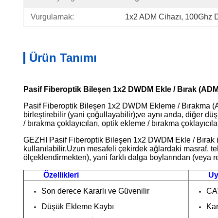
Vurgulamak:
1x2 ADM Cihazı
, 
100Ghz D
Ürün Tanımı
Pasif Fiberoptik Bileşen 1x2 DWDM Ekle / Bırak (ADM
Pasif Fiberoptik Bileşen 1x2 DWDM Ekleme / Bırakma (ADM) 
birleştirebilir (yani çoğullayabilir);ve aynı anda, diğer dü
/ bırakma çoklayıcıları, optik ekleme / bırakma çoklayıcıları
GEZHI Pasif Fiberoptik Bileşen 1x2 DWDM Ekle / Bırak (A
kullanılabilir.Uzun mesafeli çekirdek ağlardaki masraf, 
ölçeklendirmekten), yani farklı dalga boylarından (veya renk
Özellikleri
Uy
Son derece Kararlı ve Güvenilir
CAT
Düşük Ekleme Kaybı
Kan