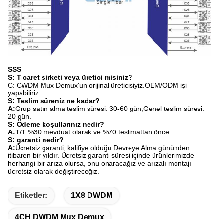
SSS
S: Ticaret şirketi veya üretici misiniz?
C: CWDM Mux Demux'un orijinal üreticisiyiz.OEM/ODM işi
yapabiliriz.
S: Teslim süreniz ne kadar?
A:
Grup satın alma teslim süresi: 30-60 gün;Genel teslim süresi:
20 gün.
S: Ödeme koşullarınız nedir?
A:
T/T %30 mevduat olarak ve %70 teslimattan önce.
S: garanti nedir?
A:
Ücretsiz garanti, kalifiye olduğu Devreye Alma gününden
itibaren bir yıldır. Ücretsiz garanti süresi içinde ürünlerimizde
herhangi bir arıza olursa, onu onaracağız ve arızalı montajı
ücretsiz olarak değiştireceğiz.
Etiketler:
1X8 DWDM
4CH DWDM Mux Demux