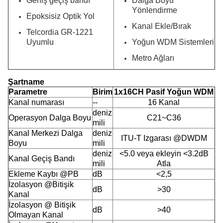
Geniş geçiş bandı
Dalga Boyu
Yönlendirme
Epoksisiz Optik Yol
Kanal Ekle/Bırak
Telcordia GR-1221
Uyumlu
Yoğun WDM Sistemleri
Metro Ağları
Şartname
Parametre
Birim
1x16CH Pasif Yoğun WDM
Kanal numarası
--
16 Kanal
deniz
Operasyon Dalga Boyu
C21~C36
mili
Kanal Merkezi Dalga
deniz
ITU-T Izgarası @DWDM
Boyu
mili
deniz
<
5.0 veya ekleyin <3.2dB
Kanal Geçiş Bandı
mili
Atla
Ekleme Kaybı @PB
dB
<2,5
İzolasyon @Bitişik
dB
>30
Kanal
İzolasyon @ Bitişik
dB
>40
Olmayan Kanal