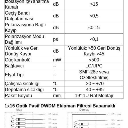
İzolasyon @Yansıtma
dB
>15
Kanalı
Geçiş Bandı
dB
<0,5
Dalgalanması
Polarizasyona Bağlı
dB
<0,15
Kayıp
Polarizasyon Modu
ps
<0,1
Dağılımı
Yönlülük ve Geri
Yönlülük: >50 Geri Dönüş
dB
Dönüş Kaybı
Kaybı:>45
Güç kontrolü
mW
<500
Bağlayıcı
--
LC/UPC
SMF-28e veya
Elyaf Tipi
--
Özelleştirilmiş
Çalışma sıcaklığı
℃
-20 ~ +70
Depolama sıcaklığı
℃
-40 ~ +85
Paket Boyutu
mm
19" 1U Raf Montajı
1x16 Optik Pasif DWDM Ekipman Filtresi Basamaklı