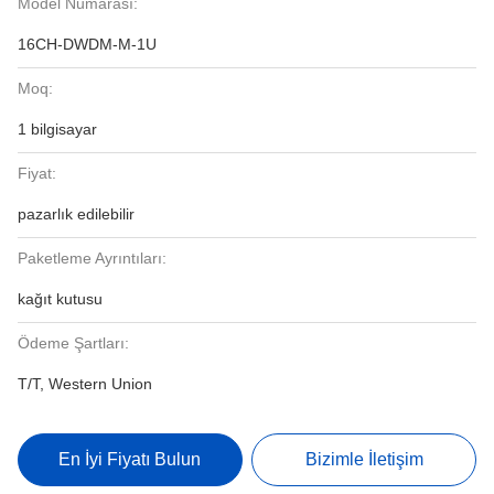
Model Numarası:
16CH-DWDM-M-1U
Moq:
1 bilgisayar
Fiyat:
pazarlık edilebilir
Paketleme Ayrıntıları:
kağıt kutusu
Ödeme Şartları:
T/T, Western Union
En İyi Fiyatı Bulun
Bizimle İletişim