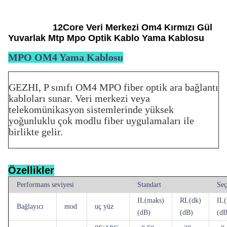
12Core Veri Merkezi Om4 Kırmızı Gül
Yuvarlak Mtp Mpo Optik Kablo Yama Kablosu
MPO OM4 Yama Kablosu
GEZHI, P sınıfı OM4 MPO fiber optik ara bağlantı
kabloları sunar. Veri merkezi veya
telekomünikasyon sistemlerinde yüksek
yoğunluklu çok modlu fiber uygulamaları ile
birlikte gelir.
Özellikler
Performans seviyesi
Standart
Seç
IL(maks)
RL(dk)
IL(
Bağlayıcı
mod
uç yüz
(dB)
(dB)
(dB