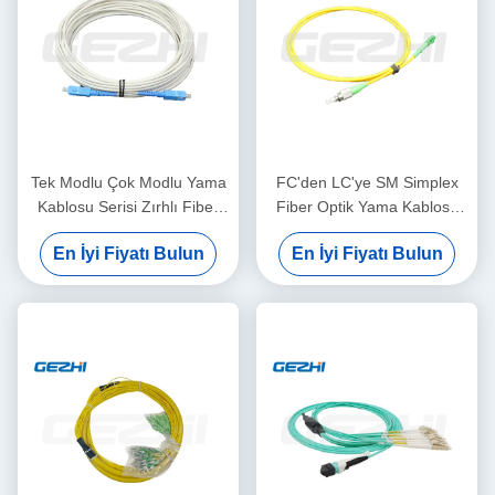
Tek Modlu Çok Modlu Yama
FC'den LC'ye SM Simplex
Kablosu Serisi Zırhlı Fiber
Fiber Optik Yama Kablosu
Optik Yama Kablosu
Veri İletimi İçin
En İyi Fiyatı Bulun
En İyi Fiyatı Bulun
Özelleştirilebilir Uzunluk