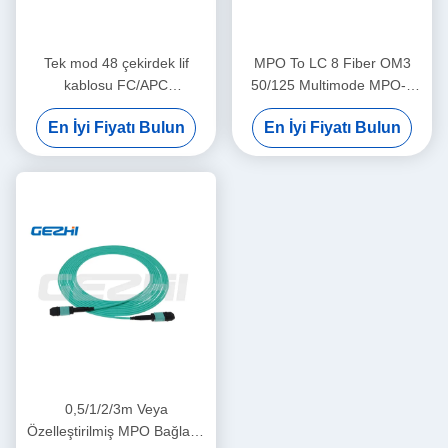
Tek mod 48 çekirdek lif
MPO To LC 8 Fiber OM3
kablosu FC/APC
50/125 Multimode MPO-8
2.00mm+0.7M--SC/APC
LC Fiber Optic Patch Cord
En İyi Fiyatı Bulun
En İyi Fiyatı Bulun
2.00mm+0.7M
Breakout Kablosu
0,5/1/2/3m Veya
Özelleştirilmiş MPO Bağlantı