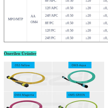
8F/APC
≤
0.50
≥
20
≤
0
12F/APC
≤
0.50
≥
20
≤
0
24F/APC
≤
0.50
≥
20
≤
0
AA
MPO/MTP
OM4
8F/PC
≤
0.50
≥
20
≤
0
12F/PC
≤
0.50
≥
20
≤
0
24F/PC
≤
0.50
≥
20
≤
0
Önerilen Ürünler