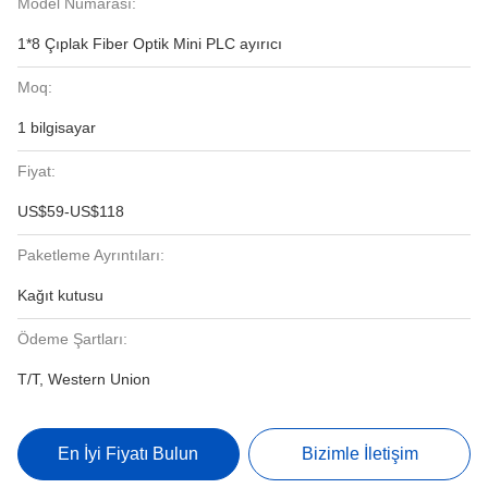
Model Numarası:
1*8 Çıplak Fiber Optik Mini PLC ayırıcı
Moq:
1 bilgisayar
Fiyat:
US$59-US$118
Paketleme Ayrıntıları:
Kağıt kutusu
Ödeme Şartları:
T/T, Western Union
En İyi Fiyatı Bulun
Bizimle İletişim