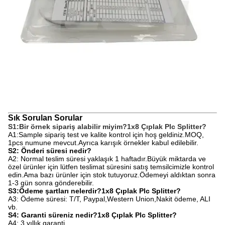
Sık Sorulan Sorular
S1:
Bir örnek sipariş alabilir miyim?
1x8 Çıplak Plc Splitter
?
A1:Sample sipariş test ve kalite kontrol için hoş geldiniz.
MOQ,
1pcs numune mevcut.
Ayrıca karışık örnekler kabul edilebilir.
S2: Önderi süresi nedir?
A2: Normal teslim süresi yaklaşık 1 haftadır.
Büyük miktarda ve
özel ürünler için lütfen teslimat süresini satış temsilcimizle kontrol
edin.
Ama bazı ürünler için stok tutuyoruz.
Ödemeyi aldıktan sonra
1-3 gün sonra gönderebilir.
S3:
Ödeme şartları nelerdir?
1x8 Çıplak Plc Splitter
?
A3: Ödeme süresi: T/T, Paypal,
Western Union,
Nakit ödeme, ALI
vb.
S4: Garanti süreniz nedir?
1x8 Çıplak Plc Splitter?
A4: 3 yıllık garanti.