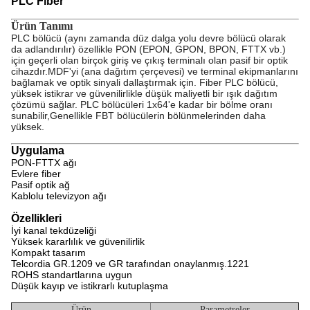
PLC Fiber
Ürün Tanımı
PLC bölücü (aynı zamanda düz dalga yolu devre bölücü olarak
da adlandırılır) özellikle PON (EPON, GPON, BPON, FTTX vb.)
için geçerli olan birçok giriş ve çıkış terminalı olan pasif bir optik
cihazdır.MDF'yi (ana dağıtım çerçevesi) ve terminal ekipmanlarını
bağlamak ve optik sinyali dallaştırmak için. Fiber PLC bölücü,
yüksek istikrar ve güvenilirlikle düşük maliyetli bir ışık dağıtım
çözümü sağlar. PLC bölücüleri 1x64'e kadar bir bölme oranı
sunabilir,Genellikle FBT bölücülerin bölünmelerinden daha
yüksek.
Uygulama
PON-FTTX ağı
Evlere fiber
Pasif optik ağ
Kablolu televizyon ağı
Özellikleri
İyi kanal tekdüzeliği
Yüksek kararlılık ve güvenilirlik
Kompakt tasarım
Telcordia GR.1209 ve GR tarafından onaylanmış.1221
ROHS standartlarına uygun
Düşük kayıp ve istikrarlı kutuplaşma
Ürün
Parametreler