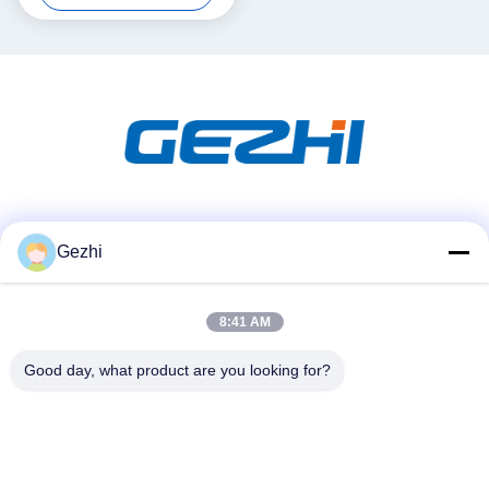
Sosyal Medya
Gezhi
8:41 AM
Hızlı iletişim
Tel
Good day, what product are you looking for?
86-755-2377-1707
E-posta
sales@gezhi.net