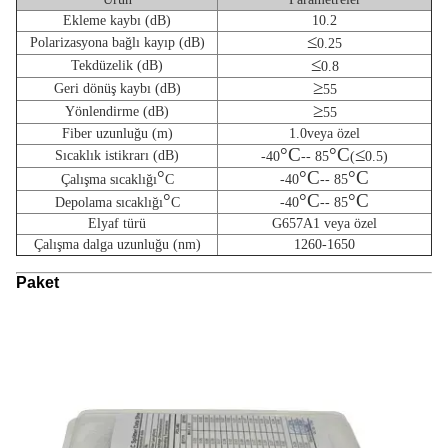
Ekleme kaybı (dB)
10.2
≤
Polarizasyona bağlı kayıp (dB)
0.25
≤
Tekdüzelik (dB)
0.8
≥
Geri dönüş kaybı (dB)
55
≥
Yönlendirme (dB)
55
Fiber uzunluğu (m)
1.0veya özel
°C
°C
≤
Sıcaklık istikrarı (dB)
-40
-- 85
(
0.5)
°
°C
°C
Çalışma sıcaklığı
C
-40
-- 85
°
°C
°C
Depolama sıcaklığı
C
-40
-- 85
Elyaf türü
G657A1 veya özel
Çalışma dalga uzunluğu (nm)
1260-1650
Paket