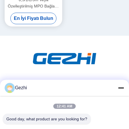
Özelleştirilmiş MPO Bağlantı
kablosu, MPO Bağlantı
En İyi Fiyatı Bulun
Kablosu OM3 yüksek
yoğunluklu bağlantılar
Sosyal Medya
Gezhi
12:41 AM
Hızlı iletişim
Tel
Good day, what product are you looking for?
86-755-2377-1707