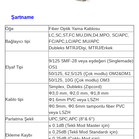
Şartname
Öğe
Fiber Optik Yama Kablosu
LC,SC,ST,FC.MU,DIN,D4,MPO, SC/APC,
Bağlayıcı tipi
FC/APC,LC/APC.MU/APC
Dubleks MTRJ/Dişi, MTRJ/Erkek
9/125 SMF-28 veya eşdeğeri (Singlemade)
Elyaf Tipi
OS1
50/125, 62,5/125 (Çok modlu) OM2&OM1
50/125, 10G (Çok modlu) OM3
Simplex, Dubleks (Zipcord)
Φ3,0 mm, Φ2,0 mm, Φ1,8 mm
Kablo tipi
Φ1.6mm PVC veya LSZH
Φ0.9mm, Φ0.6mm tamponlu fiber PVC
veya LSZH
Parlatma Şekli
UPC,SPC,APC (8°& 6°)
≤ 0.1dB (Tekli Mod Master için)
≤ 0,25dB (Tekli Mod Standardı için)
Ekleme Kaybı
≤ 0,25dB (Çoklu Mod için)