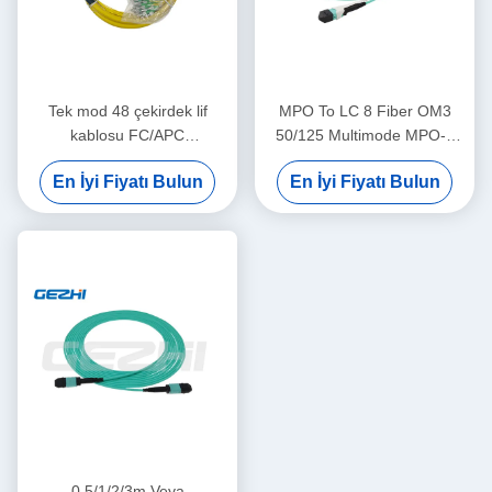
Tek mod 48 çekirdek lif
MPO To LC 8 Fiber OM3
kablosu FC/APC
50/125 Multimode MPO-8
2.00mm+0.7M--SC/APC
LC Fiber Optic Patch Cord
En İyi Fiyatı Bulun
En İyi Fiyatı Bulun
2.00mm+0.7M
Breakout Kablosu
0,5/1/2/3m Veya