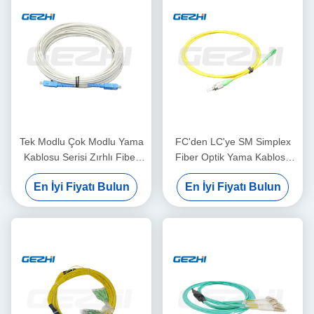
Tek Modlu Çok Modlu Yama
FC'den LC'ye SM Simplex
Kablosu Serisi Zırhlı Fiber
Fiber Optik Yama Kablosu
Optik Yama Kablosu
Veri İletimi İçin
En İyi Fiyatı Bulun
En İyi Fiyatı Bulun
Özelleştirilebilir Uzunluk