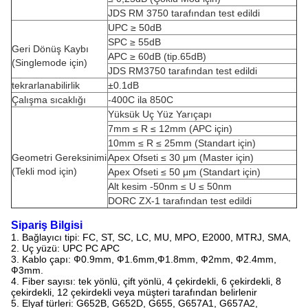
JDS RM 3750 tarafından test edildi
UPC ≥ 50dB
SPC ≥ 55dB
Geri Dönüş Kaybı
APC ≥ 60dB (tip.65dB)
(Singlemode için)
JDS RM3750 tarafından test edildi
tekrarlanabilirlik
±0.1dB
Çalışma sıcaklığı
-400C ila 850C
Yüksük Uç Yüz Yarıçapı
7mm ≤ R ≤ 12mm (APC için)
10mm ≤ R ≤ 25mm (Standart için)
Geometri Gereksinimi
Apex Ofseti ≤ 30 μm (Master için)
(Tekli mod için)
Apex Ofseti ≤ 50 μm (Standart için)
Alt kesim -50nm ≤ U ≤ 50nm
DORC ZX-1 tarafından test edildi
Sipariş Bilgisi
1. Bağlayıcı tipi: FC, ST, SC, LC, MU, MPO, E2000, MTRJ, SMA,
2. Uç yüzü: UPC PC APC
3. Kablo çapı: Ф0.9mm, Ф1.6mm,Ф1.8mm, Ф2mm, Ф2.4mm,
Ф3mm.
4. Fiber sayısı: tek yönlü, çift yönlü, 4 çekirdekli, 6 çekirdekli, 8
çekirdekli, 12 çekirdekli veya müşteri tarafından belirlenir
5. Elyaf türleri: G652B, G652D, G655, G657A1, G657A2,