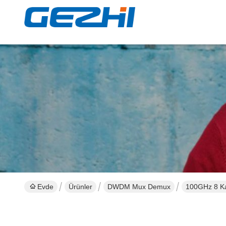
Evde
Ürünler
DWDM Mux Demux
100GHz 8 K