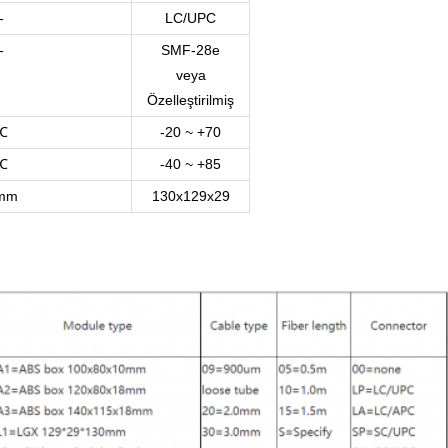
-
LC/UPC
-
SMF-28e
veya
Özelleştirilmiş
℃
-20 ~ +70
℃
-40 ~ +85
mm
130x129x29