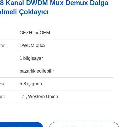
 8 Kanal DWDM Mux Demux Dalga
lmeli Çoklayıcı
GEZHI or OEM
ası:
DWDM-08xx
1 bilgisayar
pazarlık edilebilir
si:
5-8 iş günü
rı:
T/T, Western Union