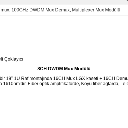
emux
, 
100GHz DWDM Mux Demux
, 
Multiplexer Mux Modülü
 Çoklayıcı
8CH DWDM Mux Modülü
19" 1U Raf montajında ​​16CH Mux LGX kaseti + 16CH Demux
610nm'dir. Fiber optik amplifikatörde, Koyu fiber ağlarda, Te