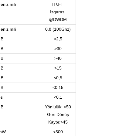
eniz mili
ITU-T
Izgarası
@DWDM
eniz mili
0,8 (100Ghz)
dB
<2,5
dB
>30
dB
>40
dB
>15
dB
<0,5
dB
<0,15
ps
<0,1
dB
Yönlülük: >50
Geri Dönüş
Kaybı:>45
mW
<500