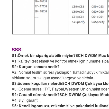
SSS
S1:
Örnek bir sipariş alabilir miyim?8CH DWDM Mux 
A1: kaliteyi test etmek ve kontrol etmek için numune sipar
S2: Kurşun zamanı nedir?
A2: Normal teslim süresi yaklaşık 1 haftadır,
Büyük miktar 
aldıktan sonra 1-3 gün içinde kargoya verilebilir.
S3:
ödeme koşulları nelerdir
8
CH D
WDM Çoklayıcı Mo
A3: Ödeme süresi: T/T, Paypal,
Western Union,
nakit öde
S4: Garanti süreniz nedir?
8
CH D
WDM Çoklayıcı Mod
A4: 3 yıl garanti.
S5: Kendi logomuzu, etiketimizi ve paketimizi kullana