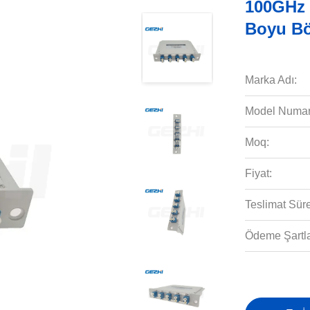
100GHz
Boyu Bö
Marka Adı:
Model Numar
Moq:
Fiyat:
Teslimat Süre
Ödeme Şartla