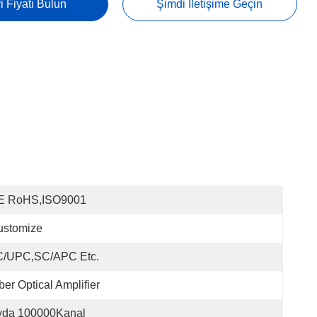
i Fiyatı Bulun
Şimdi Iletişime Geçin
E RoHS,ISO9001
ustomize
C/UPC,SC/APC Etc.
ber Optical Amplifier
yda 100000Kanal