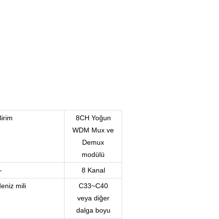
Birim
8CH Yoğun
WDM Mux ve
Demux
modülü
-
8 Kanal
eniz mili
C33~C40
veya diğer
dalga boyu