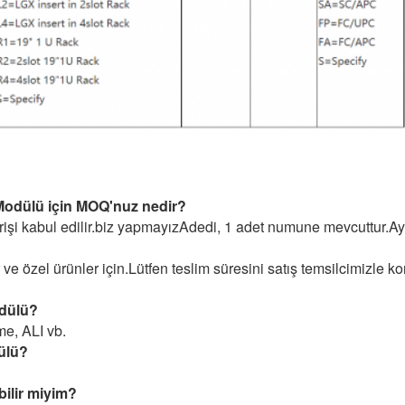
Modülü için MOQ'nuz nedir?
işi kabul edilir.biz yapmayız
Adedi, 1 adet numune mevcuttur.
Ay
ve özel ürünler için.Lütfen teslim süresini satış temsilcimizle ko
dülü
?
me, ALI vb.
ülü
?
bilir miyim?