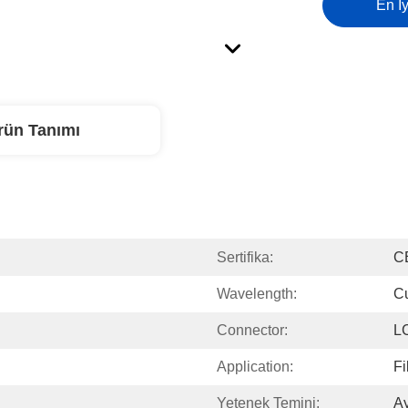
En İy
rün Tanımı
Sertifika:
C
Wavelength:
C
Connector:
L
Application:
Fi
Yetenek Temini:
A