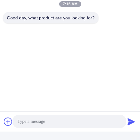
7:16 AM
Good day, what product are you looking for?
Sosyal Medya
Hızlı iletişim
Tel
86-755-2377-1707
E-posta
sales@gezhi.net