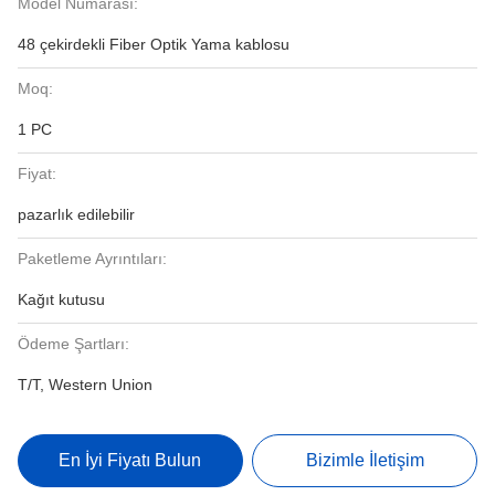
Model Numarası:
48 çekirdekli Fiber Optik Yama kablosu
Moq:
1 PC
Fiyat:
pazarlık edilebilir
Paketleme Ayrıntıları:
Kağıt kutusu
Ödeme Şartları:
T/T, Western Union
En İyi Fiyatı Bulun
Bizimle İletişim