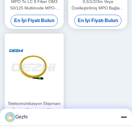
MPO To LC 8 Fiber OM3
0,5/1/2/3m Veya
50/125 Multimode MPO-8
Özelleştirilmiş MPO Bağlantı
LC Fiber Optic Patch Cord
kablosu, MPO Bağlantı
En İyi Fiyatı Bulun
En İyi Fiyatı Bulun
Breakout Kablosu
Kablosu OM3 yüksek
yoğunluklu bağlantılar
Telekomünikasyon Ekipmanı
Üretimi Tek modlu Fiber
Optik Pigtail
Gezhi
En İyi Fiyatı Bulun