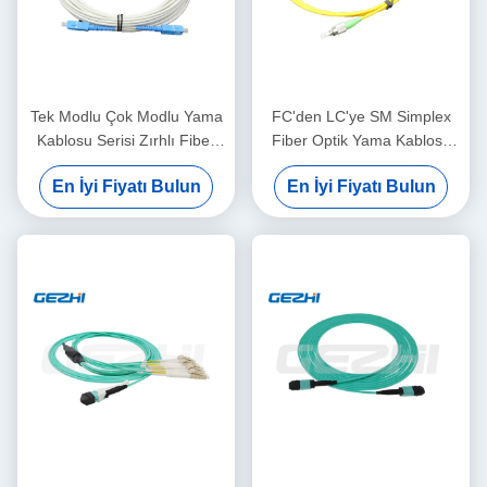
Tek Modlu Çok Modlu Yama
FC'den LC'ye SM Simplex
Kablosu Serisi Zırhlı Fiber
Fiber Optik Yama Kablosu
Optik Yama Kablosu
Veri İletimi İçin
En İyi Fiyatı Bulun
En İyi Fiyatı Bulun
Özelleştirilebilir Uzunluk