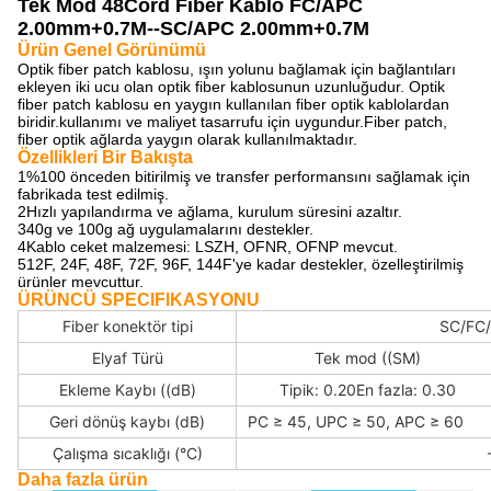
Tek Mod 48Cord Fiber Kablo FC/APC
2.00mm+0.7M--SC/APC 2.00mm+0.7M
Ürün Genel Görünümü
Optik fiber patch kablosu, ışın yolunu bağlamak için bağlantıları
ekleyen iki ucu olan optik fiber kablosunun uzunluğudur. Optik
fiber patch kablosu en yaygın kullanılan fiber optik kablolardan
biridir.kullanımı ve maliyet tasarrufu için uygundur.Fiber patch,
fiber optik ağlarda yaygın olarak kullanılmaktadır.
Özellikleri Bir Bakışta
1%100 önceden bitirilmiş ve transfer performansını sağlamak için
fabrikada test edilmiş.
2Hızlı yapılandırma ve ağlama, kurulum süresini azaltır.
340g ve 100g ağ uygulamalarını destekler.
4Kablo ceket malzemesi: LSZH, OFNR, OFNP mevcut.
512F, 24F, 48F, 72F, 96F, 144F'ye kadar destekler, özelleştirilmiş
ürünler mevcuttur.
ÜRÜNCÜ SPECIFIKASYONU
Fiber konektör tipi
SC/FC/L
Elyaf Türü
Tek mod ((SM)
Ekleme Kaybı ((dB)
Tipik: 0.20En fazla: 0.30
Geri dönüş kaybı (dB)
PC ≥ 45, UPC ≥ 50, APC ≥ 60
Çalışma sıcaklığı (°C)
Daha fazla ürün