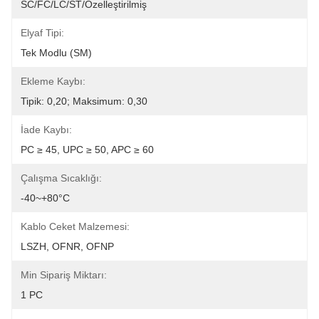
SC/FC/LC/ST/özelleştirilmiş
Elyaf Tipi:
Tek Modlu (SM)
Ekleme Kaybı:
Tipik: 0,20; Maksimum: 0,30
İade Kaybı:
PC ≥ 45, UPC ≥ 50, APC ≥ 60
Çalışma Sıcaklığı:
-40~+80°C
Kablo Ceket Malzemesi:
LSZH, OFNR, OFNP
Min Sipariş Miktarı:
1 PC