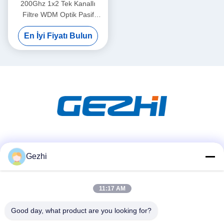
200Ghz 1x2 Tek Kanallı
Filtre WDM Optik Pasif
Bileşen
En İyi Fiyatı Bulun
Sosyal Medya
Gezhi
11:17 AM
Hızlı iletişim
Tel
Good day, what product are you looking for?