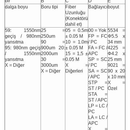
bir
B
C
D
E
dalga boyu
Boru tipi
Fiber
Bağlayıcı
boyut
Uzunluğu
(Konektörü
dahil et)
59: 1550nm
25 =
05 = 0.5m
00 = Yok
5534 =
geçiş / 980nm
250um
± 0.05 M
FP = FC
Φ5.5 x
yansıtma
90 =
10 = 1.0m
/ PC
34 mm
95: 980nm geçiş
900um 20:
± 0.05 M
FA = FC /
4225 =
/ 1550nm
2000um
15 = 1,5 ±
APC
Φ4.2 x
yansıtma
30 =
0.05 M
SP = SC
25 mm
X = Diğer
3000um
X =
/ PC
9021 =
X = Diğer
Diğerleri
SA = SC
90 x 20
/ APC
x 10 mm
STP =
X =
ST / PC
Özel
STA =
ST / APC
LP = LC /
PC
LA = LC /
APC
X =