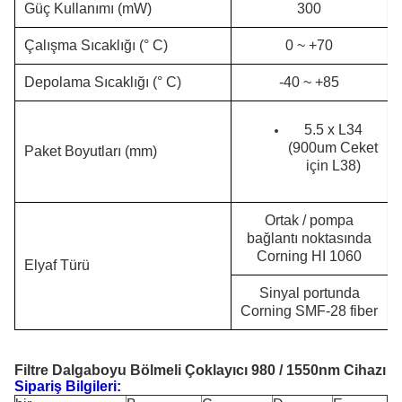
Güç Kullanımı (mW)
300
Çalışma Sıcaklığı (° C)
0 ~ +70
Depolama Sıcaklığı (° C)
-40 ~ +85
5.5 x L34
(900um Ceket
Paket Boyutları (mm)
için L38)
Ortak / pompa
bağlantı noktasında
Corning HI 1060
Elyaf Türü
Sinyal portunda
Corning SMF-28 fiber
Filtre Dalgaboyu Bölmeli Çoklayıcı 980 / 1550nm Cihazı
Sipariş Bilgileri: