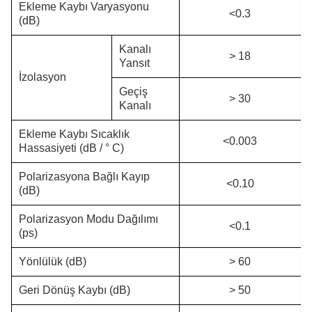
Ekleme Kaybı Varyasyonu
<0.3
(dB)
Kanalı
> 18
Yansıt
İzolasyon
Geçiş
> 30
Kanalı
Ekleme Kaybı Sıcaklık
<0.003
Hassasiyeti (dB / ° C)
Polarizasyona Bağlı Kayıp
<0.10
(dB)
Polarizasyon Modu Dağılımı
<0.1
(ps)
Yönlülük (dB)
> 60
Geri Dönüş Kaybı (dB)
> 50