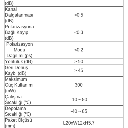
(dB)
Kanal
Dalgalanması
<0,5
(dB)
Polarizasyona
Bağlı Kayıp
<0.3
(dB)
Polarizasyon
Modu
<0.2
Dağılımı (ps)
Yönlülük (dB)
> 50
Geri Dönüş
> 45
Kaybı (dB)
Maksimum
Güç Kullanımı
300
(mW)
Çalışma
-10 ~ 80
Sıcaklığı (℃)
Depolama
-40 ~ 85
Sıcaklığı (℃)
Paket Ölçüsü
L20xW12xH5.7
(mm)