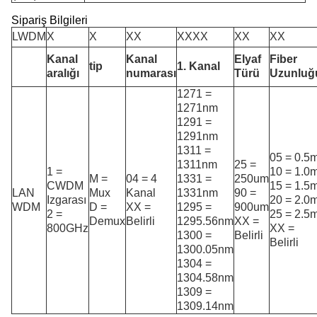
Sipariş Bilgileri
LWDM
X
X
XX
XXXX
XX
XX
Kanal
Kanal
Elyaf
Fiber
tip
1. Kanal
aralığı
numarası
Türü
Uzunluğ
1271 =
1271nm
1291 =
1291nm
1311 =
05 = 0.5
1311nm
25 =
1 =
10 = 1.0
M =
04 = 4
1331 =
250um
CWDM
15 = 1.5
LAN
Mux
Kanal
1331nm
90 =
Izgarası
20 = 2.0
WDM
D =
XX =
1295 =
900um
2 =
25 = 2.5
Demux
Belirli
1295.56nm
XX =
800GHz
XX =
1300 =
Belirli
Belirli
1300.05nm
1304 =
1304.58nm
1309 =
1309.14nm