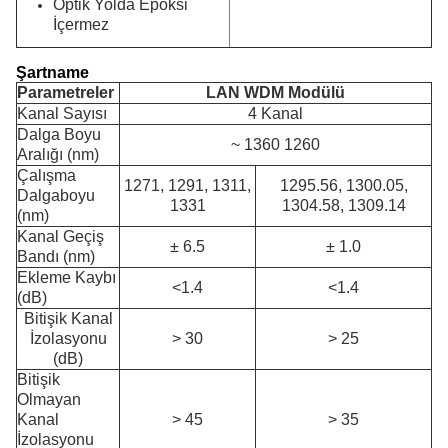
Optik Yolda Epoksi
İçermez
Şartname
Parametreler
LAN WDM Modülü
Kanal Sayısı
4 Kanal
Dalga Boyu
~ 1360 1260
Aralığı (nm)
Çalışma
1271, 1291, 1311,
1295.56, 1300.05,
Dalgaboyu
1331
1304.58, 1309.14
(nm)
Kanal Geçiş
± 6.5
± 1.0
Bandı (nm)
Ekleme Kaybı
<1.4
<1.4
(dB)
Bitişik Kanal
İzolasyonu
> 30
> 25
(dB)
Bitişik
Olmayan
Kanal
> 45
> 35
İzolasyonu