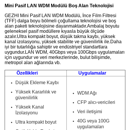
Mini Pasif LAN WDM Modülü Boş Alan Teknolojisi
GEZHI Mini Pasif LAN WDM Modülü, İnce Film Filtresi
(TFF) dalga boyu bölmeli çoğullama teknolojisi ve boş
alan paketi teknolojisine dayanmaktadır.Ambalaj boyutu
geleneksel pasif modüllere kıyasla büyük ölçüde
azalır.Ultra kompakt boyut, düşük takma kaybı, yüksek
kanal izolasyonu, yüksek stabilite ve güvenilirlik ile.Daha
iyi bir tutarlılığa sahiptir ve endüstriyel standartlara
uygundur.LAN WDM, 40Gbps veya 100Gbps uygulamaları
için uygundur ve veri merkezlerinde, bulut bilişimde,
metropol alan ağlarında vb.
Özellikleri
Uygulamalar
Düşük Ekleme Kaybı
Yüksek Kararlılık ve
WDM Ağı
güvenilirlik
CFP alıcı-vericileri
Yüksek Kanal
Veri iletişimi
İzolasyonu
40G veya 100G
Ultra kompakt boyut
uygulamaları