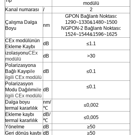
Tip
modülü
Kanal numarası
/
2
GPON Bağlantı Noktası:
Çalışma Dalga
1290~1330&1480~1500
nm
Boyu
NGPON-2 Bağlantı Noktası:
1524~1544&1596~1625
CEx modülünün
dB
≤1.1
Ekleme Kaybı
izolasyonu
CEx
dB
>30
modülü
Polarizasyona
Bağlı Kayıp
ile
dB
≤0.1
ilgili
CEx modülü
Polarizasyon
≤0.1
Modu Dağılımı
ile
dB
ilgili
CEx modülü
Dalga boyu
nm/
≤0,002
termal kararlılık
℃
Ekleme kaybı
dB/
≤0,005
termal kararlılık
℃
Yönelme
dB
≥50
Geri dönüş kaybı
dB
≥50