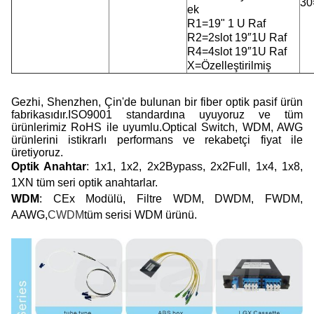
30
ek
R1=19" 1 U Raf
R2=2slot 19″1U Raf
R4=4slot 19″1U Raf
X=Özelleştirilmiş
Gezhi, Shenzhen, Çin'de bulunan bir fiber optik pasif ürün
fabrikasıdır.ISO9001 standardına uyuyoruz ve tüm
ürünlerimiz RoHS ile uyumlu.Optical Switch, WDM, AWG
ürünlerini istikrarlı performans ve rekabetçi fiyat ile
üretiyoruz.
Optik Anahtar
: 1x1, 1x2, 2x2Bypass, 2x2Full, 1x4, 1x8,
1XN tüm seri optik anahtarlar.
WDM
: CEx Modülü, Filtre WDM, DWDM, FWDM,
AAWG,
CWDM
tüm serisi WDM ürünü.