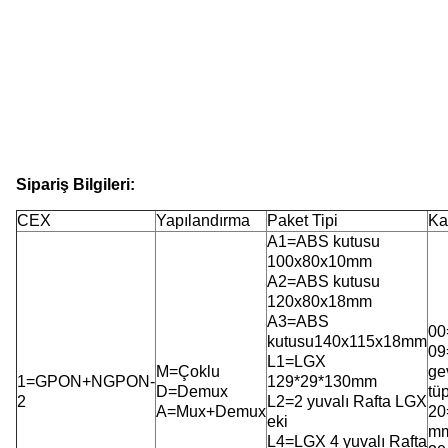
Sipariş Bilgileri:
CEX
Yapılandırma
Paket Tipi
Ka
A1=ABS kutusu
100x80x10mm
A2=ABS kutusu
120x80x18mm
A3=ABS
00
kutusu140x115x18mm
09
L1=LGX
M=Çoklu
ge
1=GPON+NGPON-
129*29*130mm
D=Demux
tü
2
L2=2 yuvalı Rafta LGX
A=Mux+Demux
20
eki
m
L4=LGX 4 yuvalı Rafta