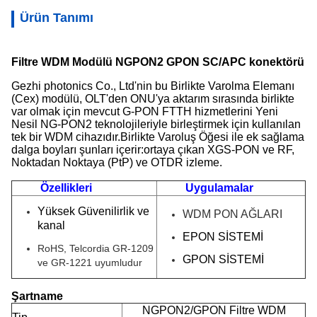
Ürün Tanımı
Filtre WDM Modülü NGPON2 GPON SC/APC konektörü
Gezhi photonics Co., Ltd'nin bu Birlikte Varolma Elemanı
(Cex) modülü, OLT'den ONU'ya aktarım sırasında birlikte
var olmak için mevcut G-PON FTTH hizmetlerini Yeni
Nesil NG-PON2 teknolojileriyle birleştirmek için kullanılan
tek bir WDM cihazıdır.Birlikte Varoluş Öğesi ile ek sağlama
dalga boyları şunları içerir:
ortaya çıkan XGS-PON ve
RF,
Noktadan Noktaya (PtP) ve OTDR izleme.
Özellikleri
Uygulamalar
Yüksek Güvenilirlik ve
WDM PON AĞLARI
kanal
EPON SİSTEMİ
RoHS, Telcordia GR-1209
GPON SİSTEMİ
ve GR-1221 uyumludur
Şartname
NGPON2/GPON Filtre WDM