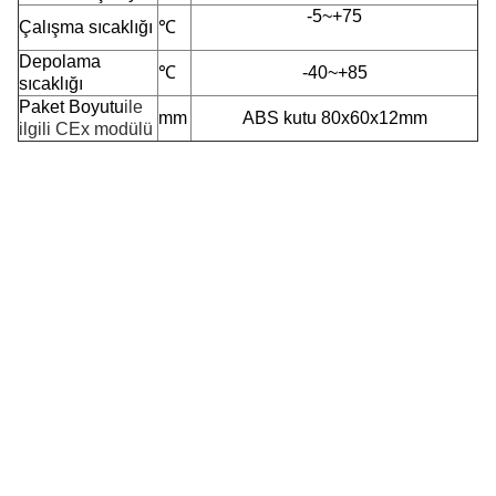
-5~+75
Çalışma sıcaklığı
℃
Depolama
℃
-40~+85
sıcaklığı
Paket Boyutu
ile
mm
ABS kutu 80x60x12mm
ilgili
CEx modülü