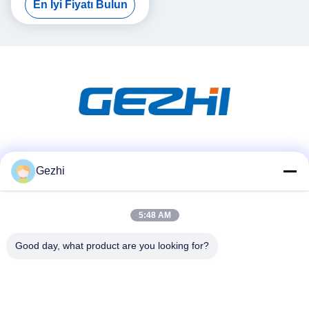
En İyi Fiyatı Bulun
Sosyal Medya
Gezhi
5:48 AM
Hızlı iletişim
Tel
Good day, what product are you looking for?
86-755-2377-1707
E-posta