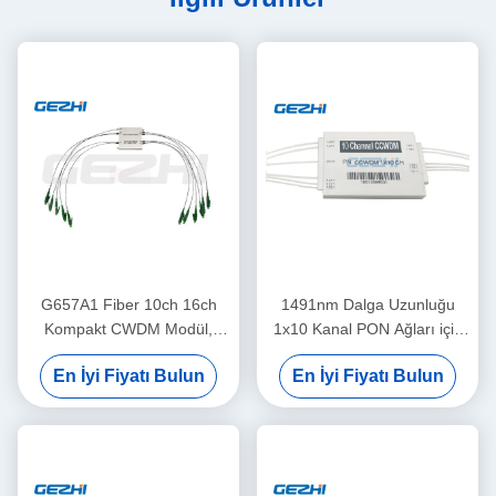
G657A1 Fiber 10ch 16ch
1491nm Dalga Uzunluğu
Kompakt CWDM Modül,
1x10 Kanal PON Ağları için
PON Ağı ve CATV için 1310
Düşük PDL'li Kompakt
En İyi Fiyatı Bulun
En İyi Fiyatı Bulun
Port LC/APC Konnektörlü
CWDM Modülü