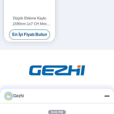
Düşük Ekleme Kaybı
1590nm 1x7 CH Mini
Kompakt CWDM Modülü
En İyi Fiyatı Bulun
Sosyal Medya
Gezhi
9:41 PM
Hızlı iletişim