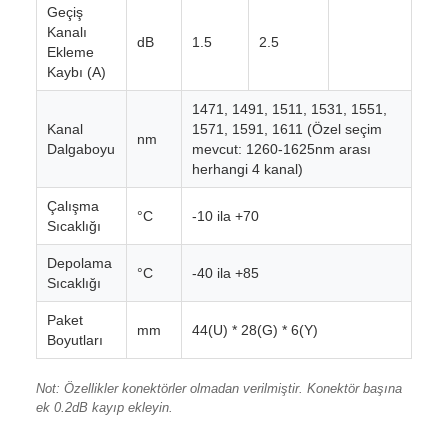
Geçiş
Kanalı
dB
1.5
2.5
Ekleme
Kaybı (A)
1471, 1491, 1511, 1531, 1551,
Kanal
1571, 1591, 1611 (Özel seçim
nm
Dalgaboyu
mevcut: 1260-1625nm arası
herhangi 4 kanal)
Çalışma
°C
-10 ila +70
Sıcaklığı
Depolama
°C
-40 ila +85
Sıcaklığı
Paket
mm
44(U) * 28(G) * 6(Y)
Boyutları
Not: Özellikler konektörler olmadan verilmiştir. Konektör başına
ek 0.2dB kayıp ekleyin.