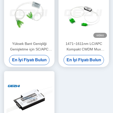
video
Yüksek Bant Genişliği
1471~1611nm LC/APC
Genişletme için SC/APC
Kompakt CWDM Mux
Konnektörlü ve 0.9mm
Demux Modülü, Sunucu
En İyi Fiyatı Bulun
En İyi Fiyatı Bulun
Gevşek Tüplü Kompakt
CATV FTTH için Düşük
CWDM Modülü 4+1CH
Ekleme Kayıplı