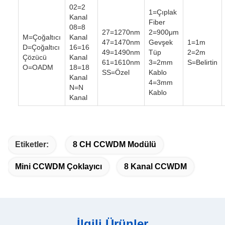
02=2
1=Çıplak
Kanal
Fiber
08=8
27=1270nm
2=900μm
M=Çoğaltıcı
Kanal
47=1470nm
Gevşek
1=1m
D=Çoğaltıcı
16=16
49=1490nm
Tüp
2=2m
Çözücü
Kanal
61=1610nm
3=2mm
S=Belirtin
O=OADM
18=18
SS=Özel
Kablo
Kanal
4=3mm
N=N
Kablo
Kanal
Etiketler:
8 CH CCWDM Modülü
Mini CCWDM Çoklayıcı
8 Kanal CCWDM
İlgili Ürünler