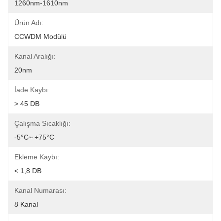
1260nm-1610nm
Ürün Adı:
CCWDM Modülü
Kanal Aralığı:
20nm
İade Kaybı:
> 45 DB
Çalışma Sıcaklığı:
-5°C~ +75°C
Ekleme Kaybı:
< 1,8 DB
Kanal Numarası:
8 Kanal