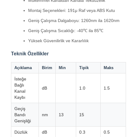
Mükemmel Kanaldan Kanala Tekdüzelik
Montaj Seçenekleri: 191μ Raf veya ABS Kutu
Geniş Çalışma Dalgaboyu: 1260nm ila 1620nm
Geniş Çalışma Sıcaklığı: -40℃ ila 85℃
Yüksek Güvenilirlik ve Kararlılık
Teknik Özellikler
Açıklama
Birim
Min
Tipik
Maks
İsteğe
Bağlı
dB
1.0
1.5
Kanal
Kaybı
Geçiş
Bandı
nm
13
15
Genişliği
Düzlük
dB
0.3
0.5