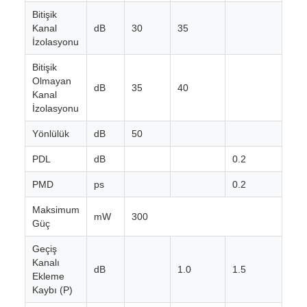
Bitişik
Kanal
dB
30
35
İzolasyonu
Bitişik
Olmayan
dB
35
40
Kanal
İzolasyonu
Yönlülük
dB
50
PDL
dB
0.2
PMD
ps
0.2
Maksimum
mW
300
Güç
Geçiş
Kanalı
dB
1.0
1.5
Ekleme
Kaybı (P)