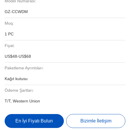
Model Numarası:
GZ-CCWDM
Moq:
1 PC
Fiyat:
US$48-US$68
Paketleme Ayrıntıları:
Kağıt kutusu
Ödeme Şartları:
T/T, Western Union
En İyi Fiyatı Bulun
Bizimle İletişim