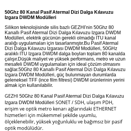
50Ghz 80 Kanal Pasif Atermal Dizi Dalga Kılavuzu
Izgara DWDM Modülleri
Silikon teknolojisinde silis bazlı GEZHI'nin 50Ghz 80
Kanallı Pasif Atermal Dizi Dalga Kılavuzu Izgara DWDM
Modülleri, elektrik gücünün gerekli olmadığı ITU kanal
aralığı uygulamaları için tasarlanmıştır.Bu Pasif Atermal
Dizi Dalga Kılavuzu Izgarası DWDM Modülleri, 50GHz
aralıklı ITU Izgara DWDM dalga boyları toplam 80 kanalda
çalışır.Düşük maliyet ve yüksek performans, metro ve uzun
mesafeli DWDM uygulamaları için ideal çözüm olmasını
sağlar.50Ghz 80 Kanallı Pasif Atermal Dizi Dalga Kılavuzu
Izgara DWDM Modülleri, güç bulunmayan durumlarda
geleneksel TFF (ince film filtresi) DWDM ürünlerinin yerini
almak için kullanılabilir.
GEZHI
50Ghz 80 Kanal Pasif Atermal Dizi Dalga Kılavuzu
SONET / SDH, ulaşım PDH,
Izgara DWDM Modülleri
erişim ve optik metro kenarı ağlarındaki ETHERNET
hizmetleri için mükemmel şekilde uyumlu,
ölçeklenebilir, yüksek yoğunluklu ve bağımsız bir pasif
optik modülüdür.