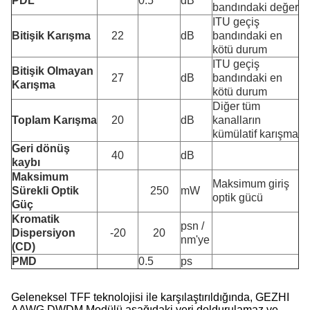
PDL
0.5
dB
bandındaki değer
ITU geçiş
Bitişik Karışma
22
dB
bandındaki en
kötü durum
ITU geçiş
Bitişik Olmayan
27
dB
bandındaki en
Karışma
kötü durum
Diğer tüm
Toplam Karışma
20
dB
kanalların
kümülatif karışma
Geri dönüş
40
dB
kaybı
Maksimum
Maksimum giriş
Sürekli Optik
250
mW
optik gücü
Güç
Kromatik
psn /
Dispersiyon
-20
20
nm'ye
(CD)
PMD
0.5
ps
Geleneksel TFF teknolojisi ile karşılaştırıldığında, GEZHI
AAWG DWDM Modülü aşağıdaki yeri doldurulamaz ve