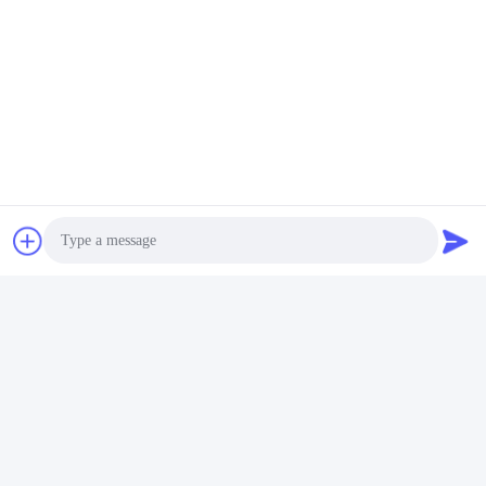
video
Bir Fiber 1x32 Kanal AAWG
DWDM Rafa Montaj
Modülleri
En İyi Fiyatı Bulun
Photo
Video Call
Audio Call