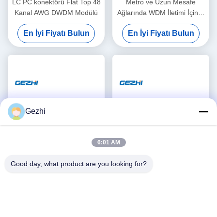
LC PC konektörü Flat Top 48
Metro ve Uzun Mesafe
Kanal AWG DWDM Modülü
Ağlarında WDM İletimi İçin C
Band 40CH 100GHz Atermal
En İyi Fiyatı Bulun
En İyi Fiyatı Bulun
AWG DWDM Modülü
Gezhi
6:01 AM
Good day, what product are you looking for?
C50 Gauss Çift Fiber 32
1RU Dubleks Athermal Dizi
Kanal 100G AAWG DWDM
Dalga Kılavuzu Izgara Mux
Demux
En İyi Fiyatı Bulun
En İyi Fiyatı Bulun