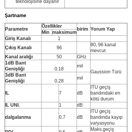
teknolojisine dayanır
Şartname
Özellikler
Parametre
birim
Yorum Yap
Min
maksimum
Giriş Kanalı
1
80, 96 kanal
Çıkış Kanalı
96
mevcut
Kanal aralığı
50
GHz
1dB Bant
mil
Genişliği
0.18
Gaussion Türü
3dB Bant
mil
Genişliği
0.28
ITU geçiş
IL
7
dB
bandındaki en
kötü durum
IL UNI.
1
dB
ITU geçiş
dalgalanma
0.7
dB
bandında kayıp
varyasyonu
Maks.geçiş