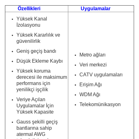
Özellikleri
Uygulamalar
Yüksek Kanal
İzolasyonu
Yüksek Kararlılık ve
güvenilirlik
Geniş geçiş bandı
Metro ağları
Düşük Ekleme Kaybı
Veri merkezi
Yüksek koruma
CATV uygulamaları
derecesi ile maksimum
performans için
Erişim Ağı
yenilikçi işçilik
WDM Ağı
Veriye Açılan
Telekomünikasyon
Uygulamalar İçin
Yüksek Kapasite
Gauss şekilli geçiş
bantlarına sahip
atermal AWG