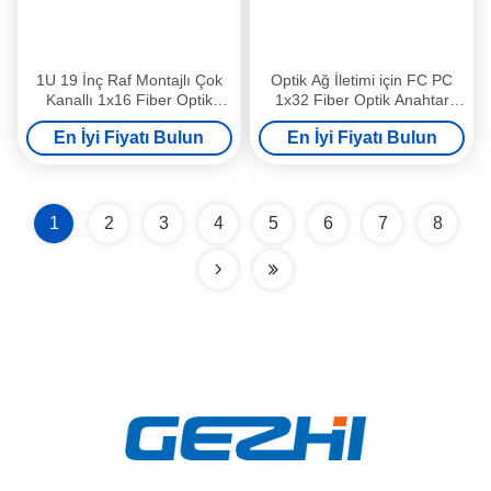
1U 19 İnç Raf Montajlı Çok
Optik Ağ İletimi için FC PC
Kanallı 1x16 Fiber Optik
1x32 Fiber Optik Anahtar
Anahtarlar
1550nm
En İyi Fiyatı Bulun
En İyi Fiyatı Bulun
1
2
3
4
5
6
7
8