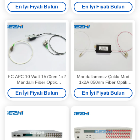
Kaybı ve Yüksek Istikrarlı 1x2
Polarizasyon
En İyi Fiyatı Bulun
En İyi Fiyatı Bulun
Mekanik Fiber Optik
Değiştiricisi
FC APC 10 Watt 1570nm 1x2
Mandallamasız Çoklu Mod
Mandallı Fiber Optik
1x2A 850nm Fiber Optik
Anahtarlar
Anahtarlar
En İyi Fiyatı Bulun
En İyi Fiyatı Bulun